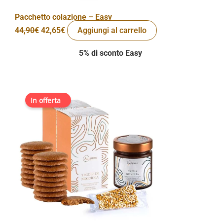
Pacchetto colazione – Easy
44,90
€
42,65
€
Aggiungi al carrello
5% di sconto Easy
Il
Il
In vendita!
prezzo
prezzo
originale
attuale
era:
è:
70,90€.
63,81€.