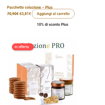
Pacchetto colazione – Plus
70,90
€
63,81
€
Aggiungi al carrello
10% di sconto Plus
Il
Il
In vendita!
prezzo
prezzo
originale
attuale
era:
è:
129,10€.
90,37€.