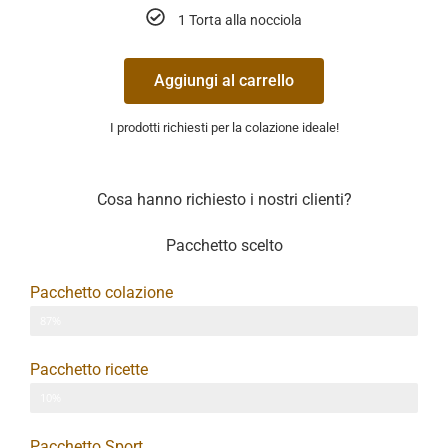
1 Torta alla nocciola
Aggiungi al carrello
I prodotti richiesti per la colazione ideale!
Cosa hanno richiesto i nostri clienti?
Pacchetto scelto
Pacchetto colazione
Percentuale richiesta
87%
Pacchetto ricette
Percentuale richiesta
10%
Pacchetto Sport