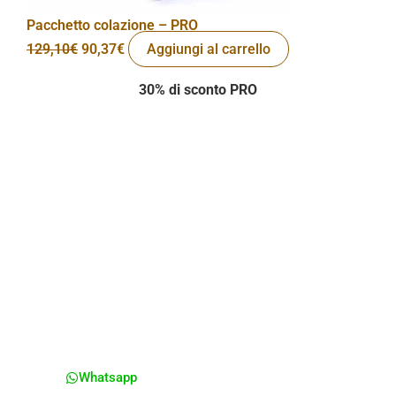
Pacchetto colazione – PRO
129,10
€
90,37
€
Aggiungi al carrello
30% di sconto PRO
Ordina la tua colazione con Whatsapp
Sei interessato ai nostri pacchetti per la tua
colazione artigianale!
Contatta tramite Whatsapp
un nosto pasticcere
così da preparare il pacchetto per te e la tua
colazione piena di energia.
Scrivici subito!
Whatsapp