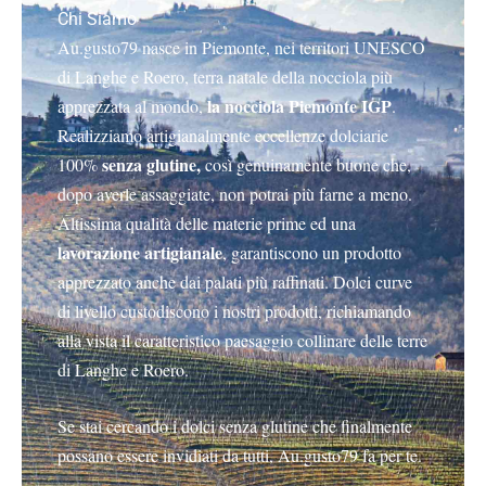
Chi Siamo
Au.gusto79 nasce in Piemonte, nei territori UNESCO
di Langhe e Roero, terra natale della nocciola più
la nocciola Piemonte IGP
apprezzata al mondo,
.
Realizziamo artigianalmente eccellenze dolciarie
senza glutine,
100%
così genuinamente buone che,
dopo averle assaggiate, non potrai più farne a meno.
Altissima qualità delle materie prime ed una
lavorazione artigianale
, garantiscono un prodotto
apprezzato anche dai palati più raffinati.
Dolci curve
di livello custodiscono i nostri prodotti, richiamando
alla vista il caratteristico paesaggio collinare delle terre
di Langhe e Roero.
Se stai cercando i dolci senza glutine che finalmente
possano essere invidiati da tutti, Au.gusto79 fa per te.