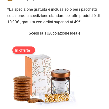
*La spedizione gratuita e inclusa solo per i pacchetti
colazione, la spedizione standard per altri prodotti è di
10,90€ , gratuita con ordini superiori ai 49€
Scegli la TUA colazione ideale
Il
Il
In vendita!
prezzo
prezzo
originale
attuale
era:
è:
44,90€.
42,65€.